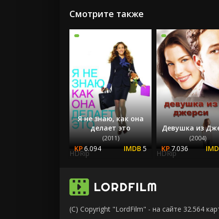
Смотрите также
Я не знаю, как она
делает это
Девушка из Дж
(2011)
(2004)
6.094
5
7.036
HDRip
HDRip
(C) Copyright "LordFilm" - на сайте 32.564 