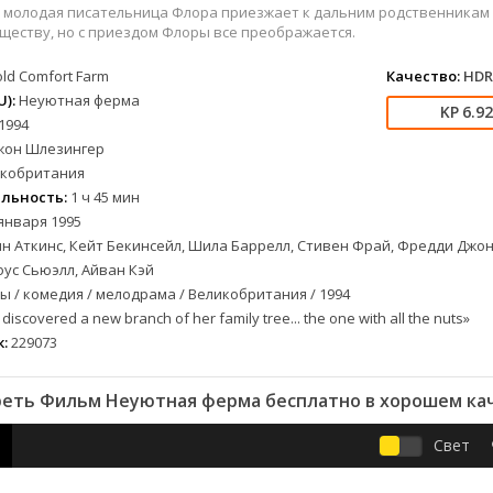
вестерн
СССР
Бразилия
1957
1968
молодая писательница Флора приезжает к дальним родственникам н
военный
Австралия
Великобритания
1958
1973
ществу, но с приездом Флоры все преображается.
детектив
Австрия
Венгрия
1959
1974
old Comfort Farm
Качество:
HDR
документальный
Алжир
Венесуэла
1960
1981
):
Неуютная ферма
6.9
лых
драма
Аргентина
Германия
1961
1986
1994
альный
история
Беларусь
Германия (ГДР)
1962
1988
жон Шлезингер
кобритания
комедия
Бельгия
Греция
1963
1990
льность:
1 ч 45 мин
короткометражка
Болгария
Казахстан
1964
1993
января 1995
криминал
Бразилия
Канада
1965
1996
н Аткинс, Кейт Бекинсейл, Шила Баррелл, Стивен Фрай, Фредди Джо
етражка
мелодрама
Великобритания
Китай
1966
1997
фус Сьюэлл, Айван Кэй
приключения
Венгрия
Колумбия
1967
1998
 / комедия / мелодрама / Великобритания / 1994
а
семейный
Вьетнам
Корея Южная
1968
2001
discovered a new branch of her family tree... the one with all the nuts»
:
229073
спорт
Гватемала
Мексика
1969
2003
триллер
Германия (ГДР)
Новая Зеландия
1970
2004
еть Фильм Неуютная ферма бесплатно в хорошем ка
ния
ужасы
Германия (ФРГ)
Норвегия
1971
2005
фантастика
Гонконг
Польша
1972
2006
Свет
фэнтези
Греция
Таиланд
1973
2007
музыка
Дания
Тайвань
1974
2008