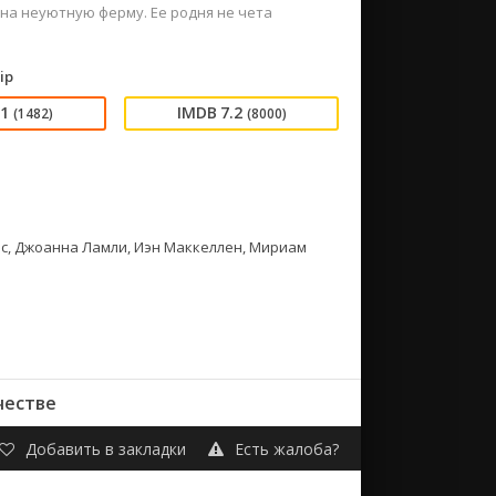
а неуютную ферму. Ее родня не чета
ip
21
7.2
(1482)
(8000)
нс, Джоанна Ламли, Иэн Маккеллен, Мириам
честве
Добавить в закладки
Есть жалоба?