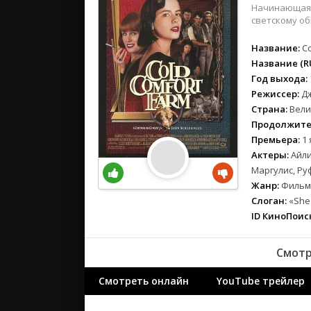
вестерн
Начинающая 
военный
светскому об
детектив
Название:
C
детский
Название (RU
для взрос
Год выхода:
документ
Режиссер:
Д
Страна:
Вели
история
Продолжите
драма
Премьера:
1 
комедия
Актеры:
Айли
коротком
Маргулис, Ру
криминал
Жанр:
Фильмы
мелодрам
Слоган:
«She 
ID КиноПоиск
музыка
мюзикл
Смотр
приключе
семейный
Смотреть онлайн
YouTube трейлер
спорт
триллер