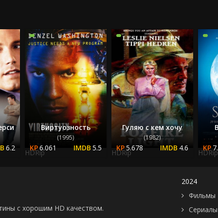
ерси
Виртуозность
Гуляю с кем хочу
(1995)
(1982)
6.2
6.061
5.5
5.678
4.6
7
HDRip
HDRip
HDRip
2024
Фильмы 
картины с хорошим HD качеством.
Сериалы