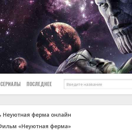
СЕРИАЛЫ
ПОСЛЕДНЕЕ
ь Неуютная ферма онлайн
я
биография
Россия
Австралия
1953
1957
боевик
США
Аргентина
1955
1967
 Фильм «Неуютная ферма»