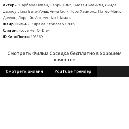
Актеры:
Барбара Нивен, Перри Кинг, Сьюзан Блейкли, Линда
Дарлоу, Лила Бата-Уолш, Анна Силк, Тори Хэммонд, Питер Майкл
Диллон, Лоррэйн Анселл, Чак Шамата
Жанр:
Фильмы / драма / триллер / 2005
Слоган:
«Love Her Or Die»
ID КиноПоиск:
103369
Смотреть Фильм Соседка бесплатно в хорошем
качестве
Смотреть онлайн
YouTube трейлер