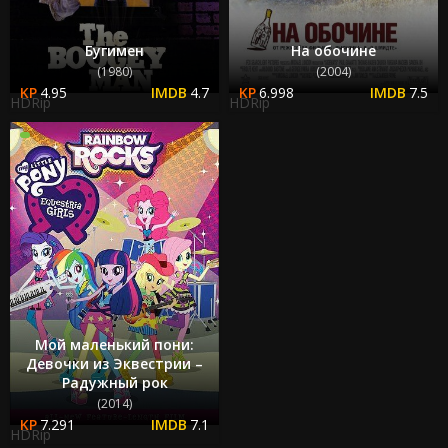
Бугимен
На обочине
(1980)
(2004)
4.95
4.7
6.998
7.5
HDRip
HDRip
Мой маленький пони:
Девочки из Эквестрии –
Радужный рок
(2014)
7.291
7.1
HDRip