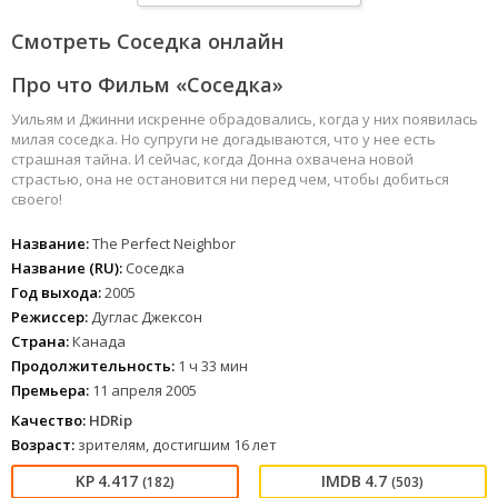
Смотреть Соседка онлайн
Про что Фильм «Соседка»
Уильям и Джинни искренне обрадовались, когда у них появилась
милая соседка. Но супруги не догадываются, что у нее есть
страшная тайна. И сейчас, когда Донна охвачена новой
страстью, она не остановится ни перед чем, чтобы добиться
своего!
Название:
The Perfect Neighbor
Название (RU):
Соседка
Год выхода:
2005
Режиссер:
Дуглас Джексон
Страна:
Канада
Продолжительность:
1 ч 33 мин
Премьера:
11 апреля 2005
Качество:
HDRip
Возраст:
зрителям, достигшим 16 лет
4.417
4.7
(182)
(503)