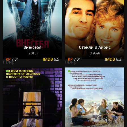
Вне/себя
Стэнли и Айрис
(2015)
(1989)
7.01
6.5
7.01
6.3
HDRip
HDRip