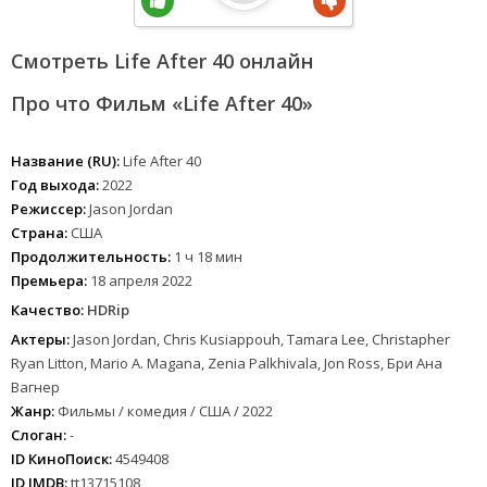
Смотреть Life After 40 онлайн
Про что Фильм «Life After 40»
Название (RU):
Life After 40
Год выхода:
2022
Режиссер:
Jason Jordan
Страна:
США
Продолжительность:
1 ч 18 мин
Премьера:
18 апреля 2022
Качество:
HDRip
Актеры:
Jason Jordan, Chris Kusiappouh, Tamara Lee, Christapher
Ryan Litton, Mario A. Magana, Zenia Palkhivala, Jon Ross, Бри Ана
Вагнер
Жанр:
Фильмы / комедия / США / 2022
Слоган:
-
ID КиноПоиск:
4549408
ID IMDB:
tt13715108