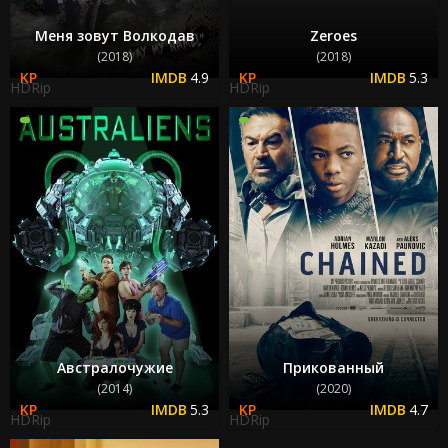
Меня зовут Волкодав
Zeroes
(2018)
(2018)
4.9
5.3
HDRip
HDRip
Австралочужие
Прикованный
(2014)
(2020)
5.3
4.7
HDRip
HDRip