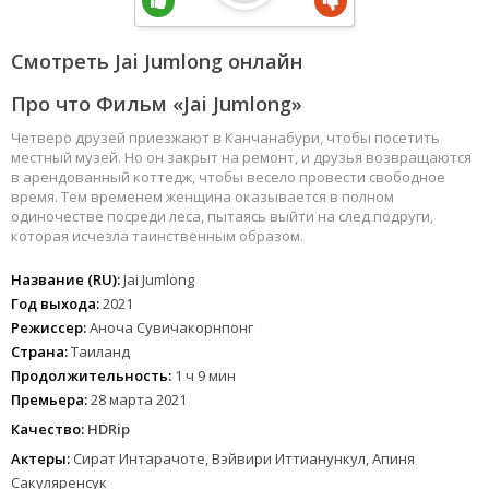
Смотреть Jai Jumlong онлайн
Про что Фильм «Jai Jumlong»
Четверо друзей приезжают в Канчанабури, чтобы посетить
местный музей. Но он закрыт на ремонт, и друзья возвращаются
в арендованный коттедж, чтобы весело провести свободное
время. Тем временем женщина оказывается в полном
одиночестве посреди леса, пытаясь выйти на след подруги,
которая исчезла таинственным образом.
Название (RU):
Jai Jumlong
Год выхода:
2021
Режиссер:
Аноча Сувичакорнпонг
Страна:
Таиланд
Продолжительность:
1 ч 9 мин
Премьера:
28 марта 2021
Качество:
HDRip
Актеры:
Сират Интарачоте, Вэйвири Иттианункул, Апиня
Сакуляренсук