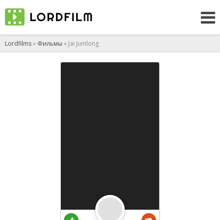
Lordfilms
»
Фильмы
» Jai Jumlong