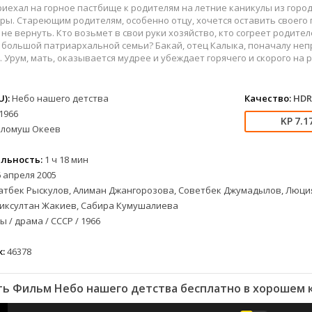
вестерн
СССР
Бразилия
1957
1968
иехал на горное пастбище к родителям на летние каникулы из города
военный
Австралия
Великобритания
1958
1973
ры. Стареющим родителям, особенно отцу, хочется оставить своего
е не вернуть. Кто возьмет в свои руки хозяйство, кто согреет родител
детектив
Австрия
Венгрия
1959
1974
 большой патриархальной семьи? Бакай, отец Калыка, поначалу неп
документальный
Алжир
Венесуэла
1960
1981
х. Урум, мать, оказывается мудрее и убеждает горячего и скорого на 
лых
драма
Аргентина
Германия
1961
1986
альный
история
Беларусь
Германия (ГДР)
1962
1988
):
Небо нашего детства
Качество:
HDR
комедия
Бельгия
Греция
1963
1990
1966
7.1
короткометражка
Болгария
Казахстан
1964
1993
оломуш Океев
Р
криминал
Бразилия
Канада
1965
1996
льность:
1 ч 18 мин
етражка
мелодрама
Великобритания
Китай
1966
1997
 апреля 2005
приключения
Венгрия
Колумбия
1967
1998
тбек Рыскулов, Алиман Джангорозова, Советбек Джумадылов, Люци
а
семейный
Вьетнам
Корея Южная
1968
2001
Биксултан Жакиев, Сабира Кумушалиева
спорт
Гватемала
Мексика
1969
2003
 / драма / СССР / 1966
триллер
Германия (ГДР)
Новая Зеландия
1970
2004
:
46378
ния
ужасы
Германия (ФРГ)
Норвегия
1971
2005
фантастика
Гонконг
Польша
1972
2006
ь Фильм Небо нашего детства бесплатно в хорошем 
фэнтези
Греция
Таиланд
1973
2007
музыка
Дания
Тайвань
1974
2008