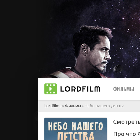
ФИЛЬМЫ
Lordfilms
»
Фильмы
» Небо нашего детства
Смотреть
биографи
боевик
Про что 