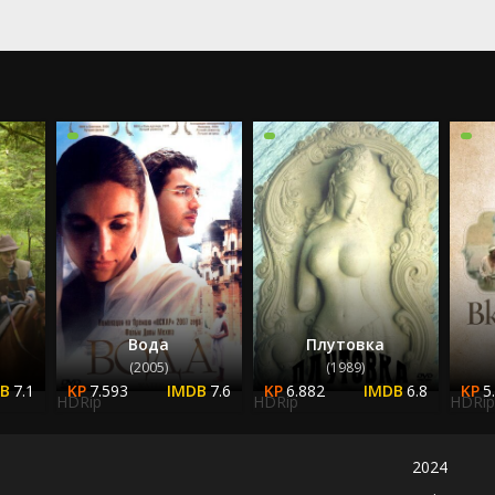
я
Вода
Плутовка
(2005)
(1989)
7.1
7.593
7.6
6.882
6.8
5
HDRip
HDRip
HDRip
2024