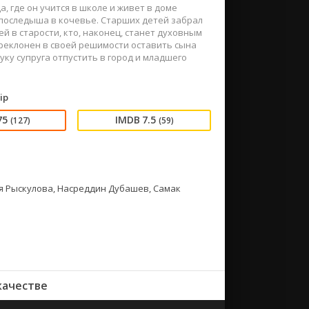
, где он учится в школе и живет в доме
 последыша в кочевье. Старших детей забрал
ей в старости, кто, наконец, станет духовным
реклонен в своей решимости оставить сына
руку супруга отпустить в город и младшего
ip
75
7.5
(127)
(59)
я Рыскулова, Насреддин Дубашев, Самак
качестве