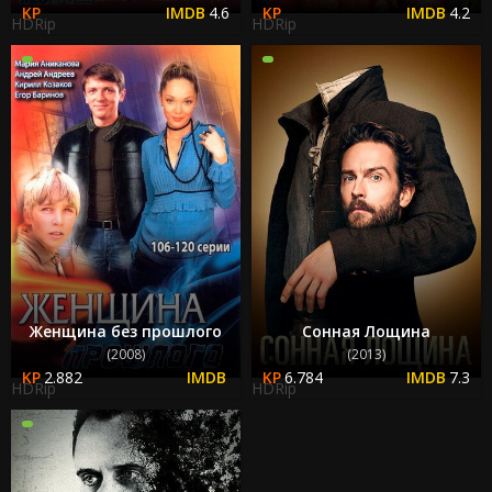
4.6
4.2
HDRip
HDRip
Женщина без прошлого
Сонная Лощина
(2008)
(2013)
2.882
6.784
7.3
HDRip
HDRip