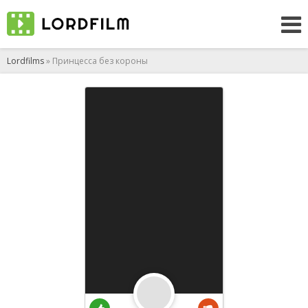
Lordfilms
» Принцесса без короны