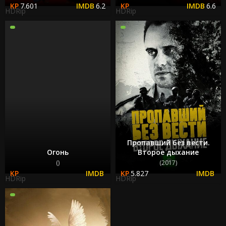
7.601
6.2
6.6
HDRip
HDRip
Пропавший без вести.
Огонь
Второе дыхание
()
(2017)
5.827
HDRip
HDRip