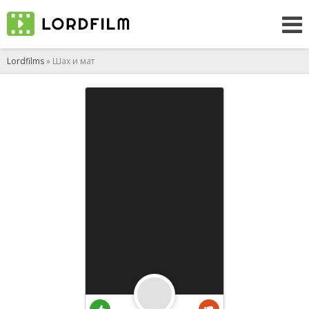
Lordfilms
» Шах и мат