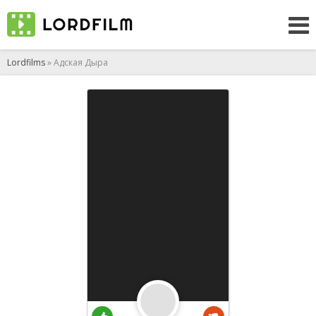
Lordfilms
» Адская Дыра