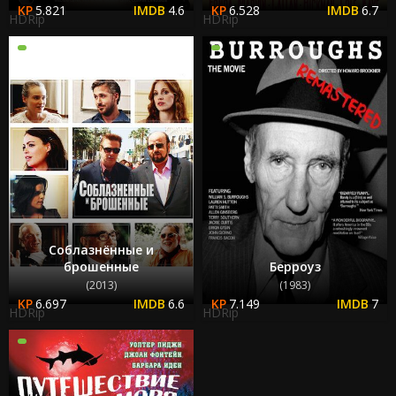
5.821
4.6
6.528
6.7
HDRip
HDRip
Соблазнённые и
брошенные
Берроуз
(2013)
(1983)
6.697
6.6
7.149
7
HDRip
HDRip