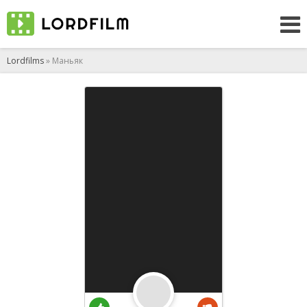
Lordfilms
» Маньяк