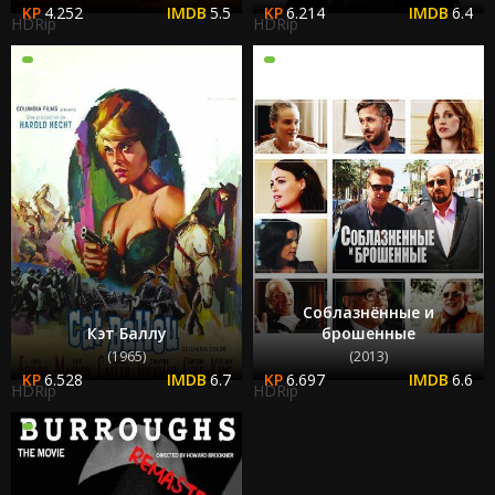
4.252
5.5
6.214
6.4
HDRip
HDRip
Соблазнённые и
Кэт Баллу
брошенные
(1965)
(2013)
6.528
6.7
6.697
6.6
HDRip
HDRip