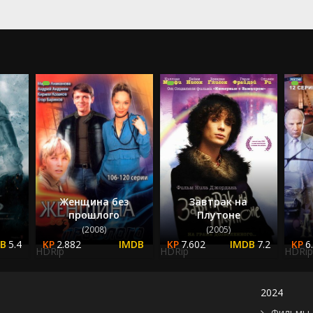
Женщина без
Завтрак на
прошлого
Плутоне
(2008)
(2005)
5.4
2.882
7.602
7.2
6
HDRip
HDRip
HDRip
2024
Фильмы 