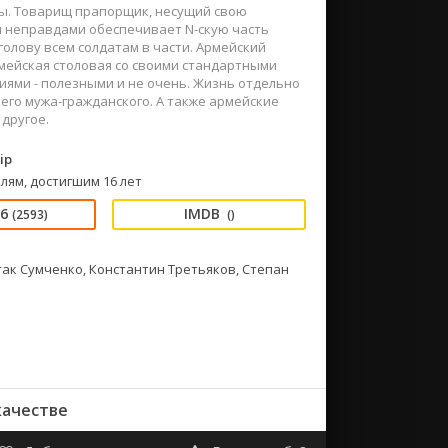
ты. Товарищ прапорщик, несущий свою
и неправдами обеспечивает N-скую часть
олову всем солдатам в части. Армейский
рмейская столовая со своими стандартными
ями - полезными и не очень. Жизнь отдельно
его мужа-гражданского. А также армейские
другое.
ip
лям, достигшим 16 лет
06
(2593)
()
так Сумченко, Константин Третьяков, Степан
качестве