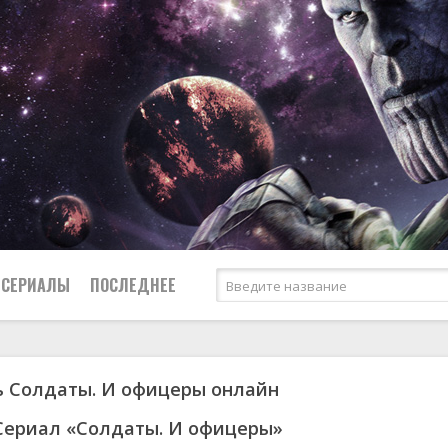
СЕРИАЛЫ
ПОСЛЕДНЕЕ
 Солдаты. И офицеры онлайн
я
биография
Россия
Австралия
1953
1957
боевик
США
Аргентина
1955
1967
Сериал «Солдаты. И офицеры»