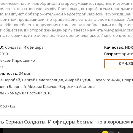
вестерн
СССР
Бразилия
1957
1968
 воинской части: новобранцы и старослужащие, старшины и сержан
военный
Австралия
Великобритания
1958
1973
 очень ответственную службу. Военкомат, который всеми правдами 
. Медпункт с обворожительной медсестрой Ларисой, вскружившей г
детектив
Австрия
Венгрия
1959
1974
лоритной продавщицей , не привыкшей лезть за словом в карман. А
документальный
Алжир
Венесуэла
1960
1981
и. НИИ новейшего вооружения с самыми разнообразными изобретени
и общества, в которой жена-майор пытается научить уму-разуму сво
лых
драма
Аргентина
Германия
1961
1986
таты великих и не очень великих военачальников. И многое-многое 
альный
история
Беларусь
Германия (ГДР)
1962
1988
комедия
Бельгия
Греция
1963
1990
):
Солдаты. И офицеры
Качество:
HDR
2010
Возраст:
зрите
короткометражка
Болгария
Казахстан
1964
1993
лексей Кирющенко
криминал
Бразилия
Канада
1965
1996
4.3
ия
етражка
мелодрама
Великобритания
Китай
1966
1997
льность:
24 мин
приключения
Венгрия
Колумбия
1967
1998
а Воробей, Сергей Белоголовцев, Андрей Бутин, Захар Ронжин, Спар
а
семейный
Вьетнам
Корея Южная
1968
2001
липп Бледный, Михаил Крылов, Вероника Агапова
ы / комедия / Россия / 2010
спорт
Гватемала
Мексика
1969
2003
триллер
Германия (ГДР)
Новая Зеландия
1970
2004
:
537132
ния
ужасы
Германия (ФРГ)
Норвегия
1971
2005
фантастика
Гонконг
Польша
1972
2006
ь Сериал Солдаты. И офицеры бесплатно в хорошем 
фэнтези
Греция
Таиланд
1973
2007
музыка
Дания
Тайвань
1974
2008