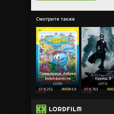
Смотрите также
Смешарики: Азбука
безопасности
Крриш 3
(2006)
(2013)
8.252
6.9
6.763
HDRip
HDRip