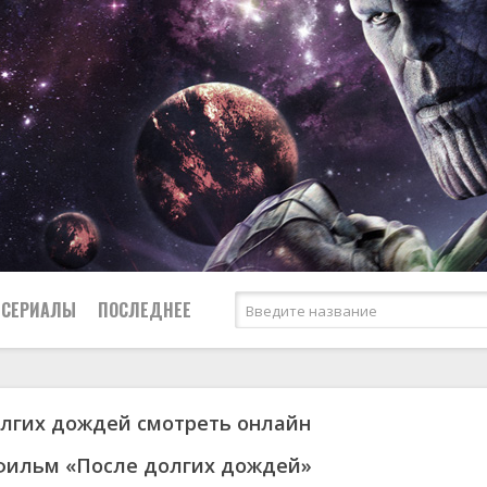
СЕРИАЛЫ
ПОСЛЕДНЕЕ
лгих дождей смотреть онлайн
я
биография
Россия
Австралия
1953
1957
боевик
США
Аргентина
1955
1967
фильм «После долгих дождей»