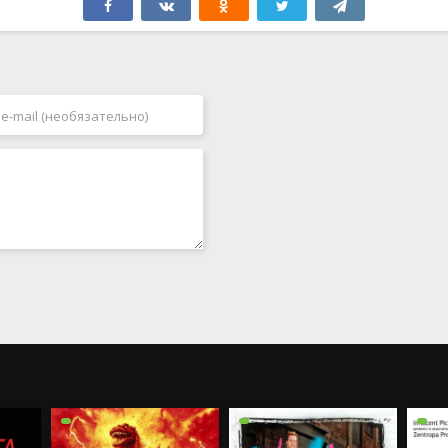
Нидерланды
1992
Новая Зеландия
1993
Норвегия
1994
ОАЭ
1995
Польша
1996
Португалия
1997
Пуэрто Рико
1998
Румыния
1999
Сербия
2000
Сингапур
2001
Словакия
2002
Таиланд
2003
Тайвань
2004
Турция
2005
Украина
2006
Уругвай
2007
Филиппины
2008