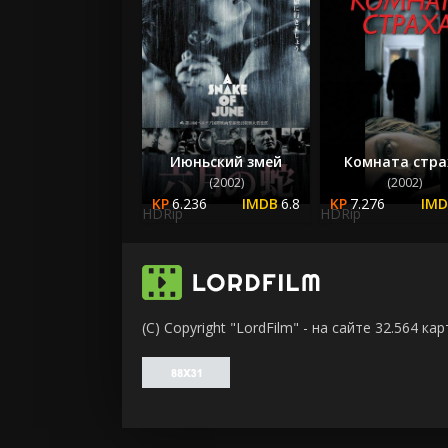
Июньский змей
Комната стра
(2002)
(2002)
6.236
6.8
7.276
HDRip
HDRip
(C) Copyright "LordFilm" - на сайте 32.564 