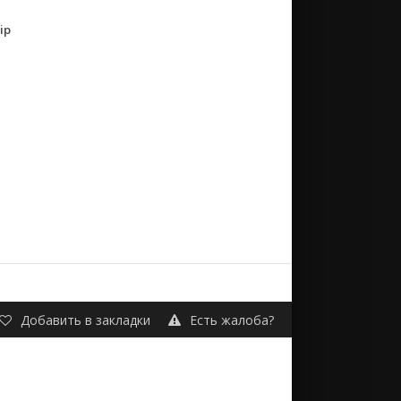
ip
е
Добавить в закладки
Есть жалоба?