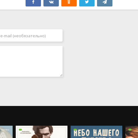
Нидерланды
1992
Новая Зеландия
1993
Норвегия
1994
ОАЭ
1995
Польша
1996
Португалия
1997
Пуэрто Рико
1998
Румыния
1999
Сербия
2000
Сингапур
2001
Словакия
2002
Таиланд
2003
Тайвань
2004
Турция
2005
Украина
2006
Уругвай
2007
Филиппины
2008