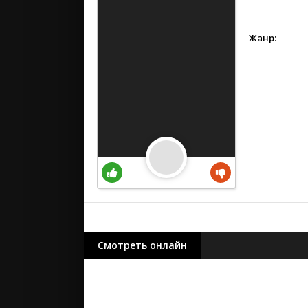
вестерн
военный
детектив
Жанр:
---
детский
для взрос
документ
история
драма
комедия
коротком
криминал
мелодрам
музыка
мюзикл
Смотреть онлайн
приключе
семейный
спорт
триллер